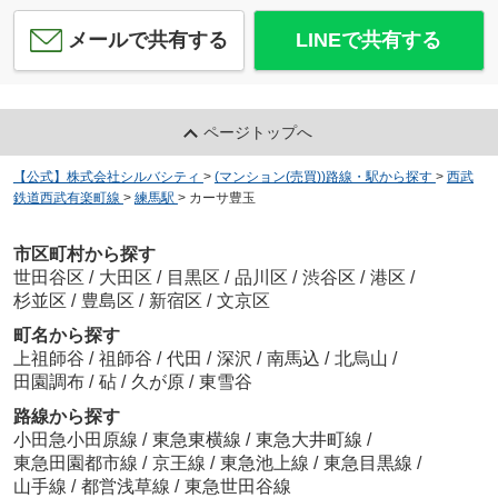
メールで共有する
LINEで共有する
ページトップへ
【公式】株式会社シルバシティ
>
(マンション(売買))路線・駅から探す
>
西武
鉄道西武有楽町線
>
練馬駅
>
カーサ豊玉
市区町村から探す
世田谷区
/
大田区
/
目黒区
/
品川区
/
渋谷区
/
港区
/
杉並区
/
豊島区
/
新宿区
/
文京区
町名から探す
上祖師谷
/
祖師谷
/
代田
/
深沢
/
南馬込
/
北烏山
/
田園調布
/
砧
/
久が原
/
東雪谷
路線から探す
小田急小田原線
/
東急東横線
/
東急大井町線
/
東急田園都市線
/
京王線
/
東急池上線
/
東急目黒線
/
山手線
/
都営浅草線
/
東急世田谷線