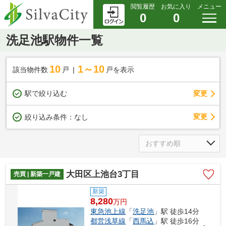
閲覧履歴
お気に入り
メニュー
0
0
洗足池駅物件一覧
10
1～10
該当物件数
戸
戸を表示
駅で絞り込む
変更
変更
絞り込み条件：
なし
大田区上池台3丁目
売買 | 新築一戸建
新築
8,280
万
円
東急池上線
「
洗足池
」駅 徒歩14分
都営浅草線
「
西馬込
」駅 徒歩16分