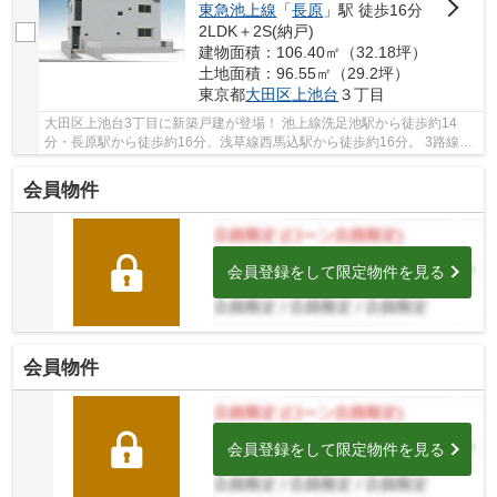
東急池上線
「
長原
」駅 徒歩16分
2LDK＋2S(納戸)
建物面積：106.40㎡（32.18坪）
土地面積：96.55㎡（29.2坪）
東京都
大田区
上池台
３丁目
大田区上池台3丁目に新築戸建が登場！ 池上線洗足池駅から徒歩約14
分・長原駅から徒歩約16分、浅草線西馬込駅から徒歩約16分。 3路線3
駅利用可能な便利な立地です。 木造2階建。南東向...
会員物件
会員登録をして限定物件を見る
会員物件
会員登録をして限定物件を見る