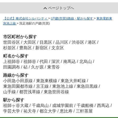
ページトップへ
【公式】株式会社シルバシティ
>
(戸建(売買))路線・駅から探す
>
東急電鉄東
急池上線
>
洗足池駅の戸建(売買)
市区町村から探す
世田谷区
/
大田区
/
目黒区
/
品川区
/
渋谷区
/
港区
/
杉並区
/
豊島区
/
新宿区
/
文京区
町名から探す
上祖師谷
/
祖師谷
/
代田
/
深沢
/
南馬込
/
北烏山
/
田園調布
/
砧
/
久が原
/
東雪谷
路線から探す
小田急小田原線
/
東急東横線
/
東急大井町線
/
東急田園都市線
/
京王線
/
東急池上線
/
東急目黒線
/
山手線
/
都営浅草線
/
東急世田谷線
駅から探す
祖師ヶ谷大蔵
/
千歳烏山
/
成城学園前
/
千歳船橋
/
西馬込
/
学芸大学
/
祐天寺
/
都立大学
/
恵比寿
/
三軒茶屋