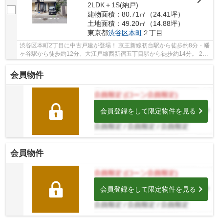
2LDK＋1S(納戸)
建物面積：80.71㎡（24.41坪）
土地面積：49.20㎡（14.88坪）
東京都
渋谷区
本町
２丁目
渋谷区本町2丁目に中古戸建が登場！ 京王新線初台駅から徒歩約8分・幡
ヶ谷駅から徒歩約12分、大江戸線西新宿五丁目駅から徒歩約14分。 2路
線3駅利用可能な便利な立地です。 南西向き。...
会員物件
会員登録をして限定物件を見る
会員物件
会員登録をして限定物件を見る