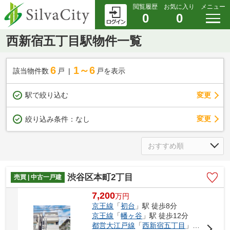
閲覧履歴
お気に入り
メニュー
0
0
西新宿五丁目駅物件一覧
6
1～6
該当物件数
戸
戸を表示
駅で絞り込む
変更
変更
絞り込み条件：
なし
渋谷区本町2丁目
売買 | 中古一戸建
7,200
万
円
京王線
「
初台
」駅 徒歩8分
京王線
「
幡ヶ谷
」駅 徒歩12分
都営大江戸線
「
西新宿五丁目
」駅 徒歩14分