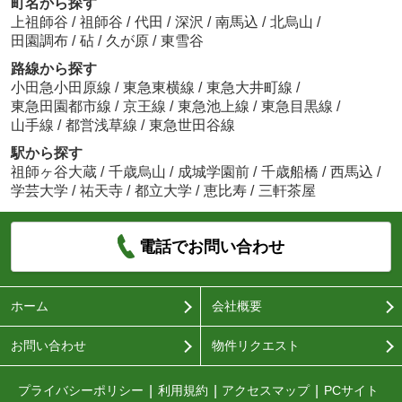
町名から探す
上祖師谷
/
祖師谷
/
代田
/
深沢
/
南馬込
/
北烏山
/
田園調布
/
砧
/
久が原
/
東雪谷
路線から探す
小田急小田原線
/
東急東横線
/
東急大井町線
/
東急田園都市線
/
京王線
/
東急池上線
/
東急目黒線
/
山手線
/
都営浅草線
/
東急世田谷線
駅から探す
祖師ヶ谷大蔵
/
千歳烏山
/
成城学園前
/
千歳船橋
/
西馬込
/
学芸大学
/
祐天寺
/
都立大学
/
恵比寿
/
三軒茶屋
電話でお問い合わせ
ホーム
会社概要
お問い合わせ
物件リクエスト
プライバシーポリシー
利用規約
アクセスマップ
PCサイト