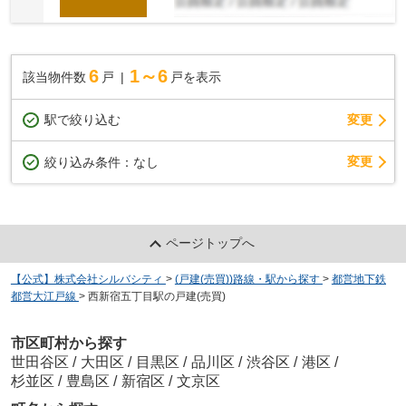
6
1～6
該当物件数
戸
戸を表示
駅で絞り込む
変更
変更
絞り込み条件：
なし
ページトップへ
【公式】株式会社シルバシティ
>
(戸建(売買))路線・駅から探す
>
都営地下鉄
都営大江戸線
>
西新宿五丁目駅の戸建(売買)
市区町村から探す
世田谷区
/
大田区
/
目黒区
/
品川区
/
渋谷区
/
港区
/
杉並区
/
豊島区
/
新宿区
/
文京区