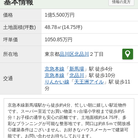
基本情報
情報の見方
価格
1億5,500万円
土地面積(坪数)
48.78㎡(14.75坪)
坪単価
1050.85万円
所在地
東京都
品川区
北品川
２丁目
京急本線
「
新馬場
」駅 徒歩4分
京急本線
「
北品川
」駅 徒歩10分
交通
りんかい線
「
天王洲アイル
」駅 徒歩11
分
京急本線新馬場駅から徒歩約4分、忙しい朝に嬉しい駅近物件
です。スーパー至近でお買い物楽々♪台場小学校まで徒歩約5
分！お子様の通学も安心の距離です。土地面積約14.75坪、多
彩なプランニングが可能な整形地です。間口は約8.5ｍで開放感
◎建築条件はございません。お好きなハウスメーカーで建築可
能です。お問い合わせお待ちしております。