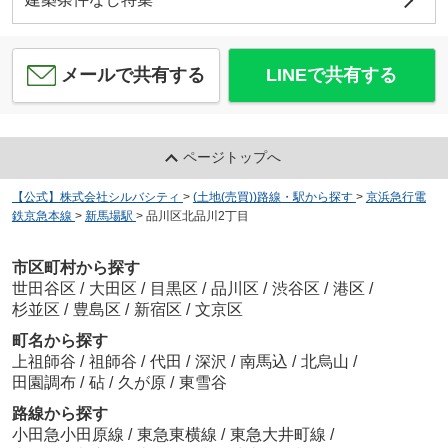
メールで共有する
LINEで共有する
ページトップへ
【公式】株式会社シルバシティ
>
(土地(売買))路線・駅から探す
>
京浜急行電
鉄京急本線
>
新馬場駅
>
品川区北品川2丁目
市区町村から探す
世田谷区
/
大田区
/
目黒区
/
品川区
/
渋谷区
/
港区
/
杉並区
/
豊島区
/
新宿区
/
文京区
町名から探す
上祖師谷
/
祖師谷
/
代田
/
深沢
/
南馬込
/
北烏山
/
田園調布
/
砧
/
久が原
/
東雪谷
路線から探す
小田急小田原線
/
東急東横線
/
東急大井町線
/