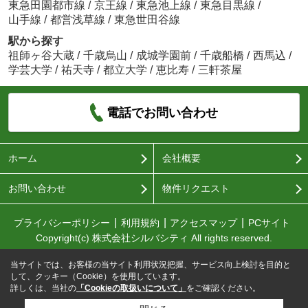
東急田園都市線
/
京王線
/
東急池上線
/
東急目黒線
/
山手線
/
都営浅草線
/
東急世田谷線
駅から探す
祖師ヶ谷大蔵
/
千歳烏山
/
成城学園前
/
千歳船橋
/
西馬込
/
学芸大学
/
祐天寺
/
都立大学
/
恵比寿
/
三軒茶屋
電話でお問い合わせ
ホーム
会社概要
お問い合わせ
物件リクエスト
プライバシーポリシー
利用規約
アクセスマップ
PCサイト
Copyright(c) 株式会社シルバシティ All rights reserved.
当サイトでは、お客様の当サイト利用状況把握、サービス向上検討を目的と
して、クッキー（Cookie）を使用しています。
詳しくは、当社の
「Cookieの取扱いについて」
をご確認ください。