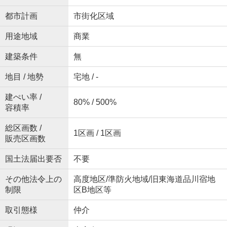
都市計画
市街化区域
用途地域
商業
建築条件
無
地目 / 地勢
宅地 / -
建ぺい率 /
80% / 500%
容積率
総区画数 /
1区画 / 1区画
販売区画数
国土法届出要否
不要
その他法令上の
高度地区/準防火地域/旧東海道品川宿地
制限
区B地区等
取引態様
仲介