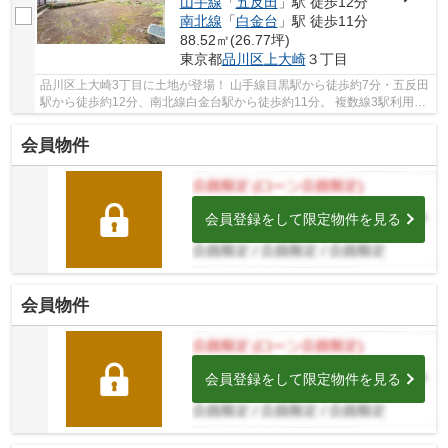
山手線
「
五反田
」駅 徒歩12分
南北線
「
白金台
」駅 徒歩11分
88.52㎡(26.77坪)
東京都
品川区
上大崎
３丁目
品川区上大崎3丁目に土地が登場！ 山手線目黒駅から徒歩約7分・五反田
駅から徒歩約12分、南北線白金台駅から徒歩約11分。 複数線3駅利用可
能な便利な立地です。 旗竿地。更地。即日引...
会員物件
会員登録をして限定物件を見る
会員物件
会員登録をして限定物件を見る