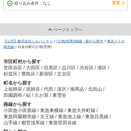
変更
絞り込み条件：
なし
ページトップへ
【公式】株式会社シルバシティ
>
(土地(売買))路線・駅から探す
>
東京メトロ
南北線
>
白金台駅の土地(売買)
市区町村から探す
世田谷区
/
大田区
/
目黒区
/
品川区
/
渋谷区
/
港区
/
杉並区
/
豊島区
/
新宿区
/
文京区
町名から探す
上祖師谷
/
祖師谷
/
代田
/
深沢
/
南馬込
/
北烏山
/
田園調布
/
砧
/
久が原
/
東雪谷
路線から探す
小田急小田原線
/
東急東横線
/
東急大井町線
/
東急田園都市線
/
京王線
/
東急池上線
/
東急目黒線
/
山手線
/
都営浅草線
/
東急世田谷線