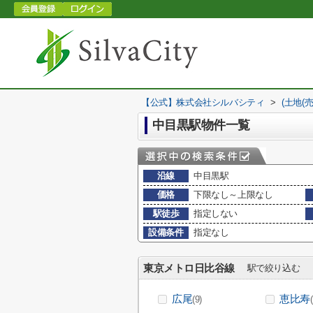
【公式】株式会社シルバシティ
>
(土地(
中目黒駅物件一覧
沿線
中目黒駅
価格
下限なし～上限なし
駅徒歩
指定しない
設備条件
指定なし
東京メトロ日比谷線
駅で絞り込む
広尾
恵比寿
(9)