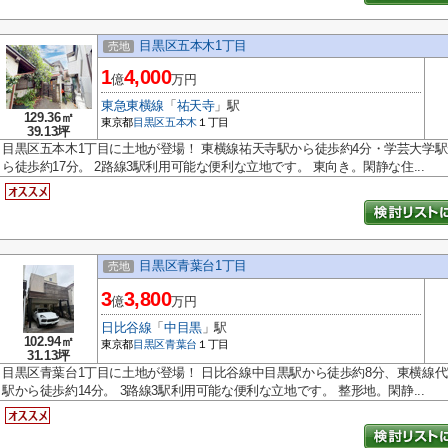
目黒区五本木1丁目
売地
1
4,000
億
万円
東急東横線
「
祐天寺
」駅
129.36㎡
東京都
目黒区
五本木
１丁目
39.13坪
目黒区五本木1丁目に土地が登場！ 東横線祐天寺駅から徒歩約4分・学芸大学駅
ら徒歩約17分。 2路線3駅利用可能な便利な立地です。 東向き。閑静な住...
目黒区青葉台1丁目
売地
3
3,800
億
万円
日比谷線
「
中目黒
」駅
102.94㎡
東京都
目黒区
青葉台
１丁目
31.13坪
目黒区青葉台1丁目に土地が登場！ 日比谷線中目黒駅から徒歩約8分、東横線代
駅から徒歩約14分。 3路線3駅利用可能な便利な立地です。 整形地。閑静...