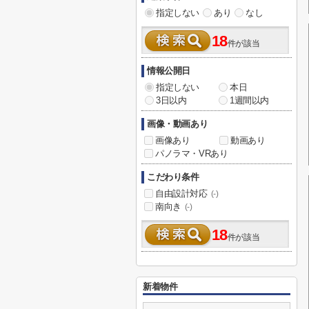
指定しない
あり
なし
18
件が該当
情報公開日
指定しない
本日
3日以内
1週間以内
画像・動画あり
画像あり
動画あり
パノラマ・VRあり
こだわり条件
自由設計対応
(-)
南向き
(-)
18
件が該当
新着物件