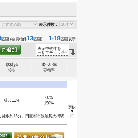
表示件数：
8
13
1-18
区画 (会員物件
区画)
区画表示
表示中物件を
一括でチェック
駅徒歩
建ぺい率
停歩
容積率
60%
徒歩11分
150%
選択
▼
ら徒歩約13分、田園都市線池尻大橋駅