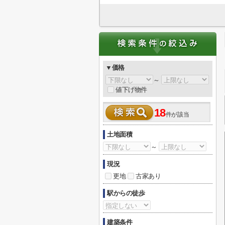
▼価格
～
値下げ物件
18
件が該当
土地面積
～
現況
更地
古家あり
駅からの徒歩
建築条件