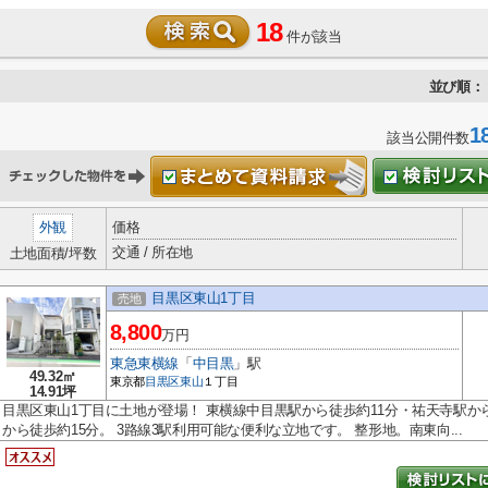
18
件が該当
並び順：
1
該当公開件数
外観
価格
交通 / 所在地
土地面積/坪数
目黒区東山1丁目
売地
8,800
万円
東急東横線
「
中目黒
」駅
49.32㎡
東京都
目黒区
東山
１丁目
14.91坪
目黒区東山1丁目に土地が登場！ 東横線中目黒駅から徒歩約11分・祐天寺駅か
から徒歩約15分。 3路線3駅利用可能な便利な立地です。 整形地。南東向...