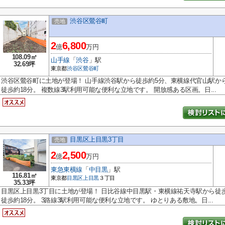
渋谷区鶯谷町
売地
2
6,800
億
万円
108.09㎡
山手線
「
渋谷
」駅
32.69坪
東京都
渋谷区
鶯谷町
渋谷区鶯谷町に土地が登場！ 山手線渋谷駅から徒歩約5分、東横線代官山駅か
徒歩約18分。 複数線3駅利用可能な便利な立地です。 開放感ある区画。日...
目黒区上目黒3丁目
売地
2
2,500
億
万円
東急東横線
「
中目黒
」駅
116.81㎡
東京都
目黒区
上目黒
３丁目
35.33坪
目黒区上目黒3丁目に土地が登場！ 日比谷線中目黒駅・東横線祐天寺駅から徒
徒歩約18分。 3路線3駅利用可能な便利な立地です。 ゆとりある敷地。日...