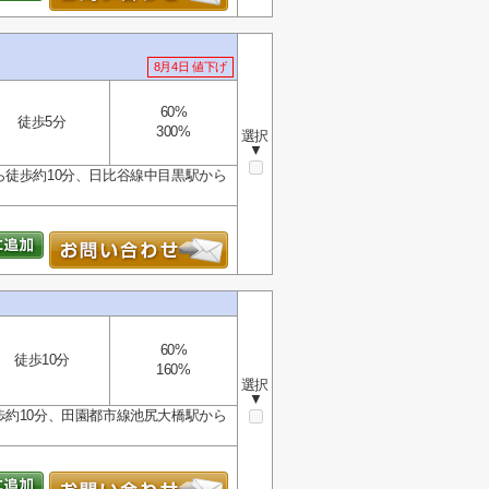
8月4日 値下げ
60%
徒歩5分
300%
選択
▼
ら徒歩約10分、日比谷線中目黒駅から
60%
徒歩10分
160%
選択
▼
歩約10分、田園都市線池尻大橋駅から