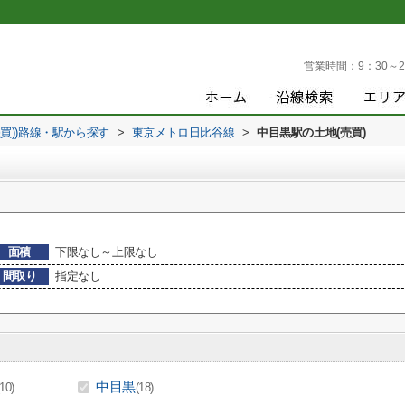
営業時間：
9：30～2
売買))路線・駅から探す
>
東京メトロ日比谷線
>
中目黒駅の土地(売買)
面積
下限なし～上限なし
間取り
指定なし
中目黒
(10)
(18)