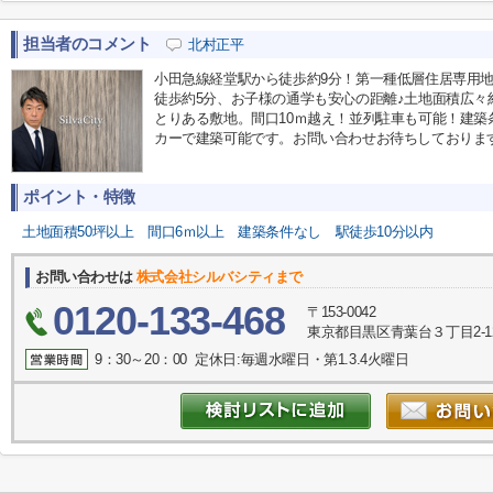
担当者のコメント
北村正平
小田急線経堂駅から徒歩約9分！第一種低層住居専用
徒歩約5分、お子様の通学も安心の距離♪土地面積広々約
とりある敷地。間口10ｍ越え！並列駐車も可能！建
カーで建築可能です。お問い合わせお待ちしておりま
ポイント・特徴
土地面積50坪以上
間口6ｍ以上
建築条件なし
駅徒歩10分以内
お問い合わせは
株式会社シルバシティまで
0120-133-468
〒153-0042
東京都目黒区青葉台３丁目2-1
9：30～20：00 定休日:毎週水曜日・第1.3.4火曜日