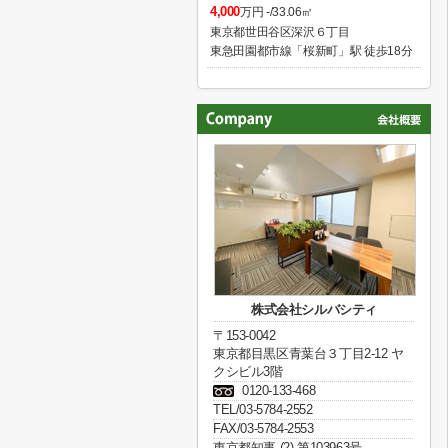
4,000
万円 -/33.06㎡
東京都世田谷区深沢６丁目
東急田園都市線「桜新町」駅 徒歩18分
株式会社シルバシティ
〒153-0042
東京都目黒区青葉台３丁目2-12 ヤ
クシビル3階
0120-133-468
TEL/03-5784-2552
FAX/03-5784-2553
東京都知事 (2) 第103963号