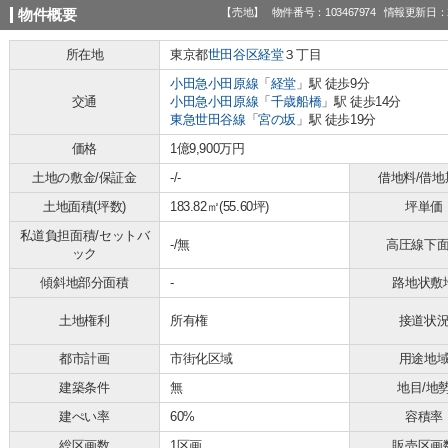
【売地】
物件番号：103467974
情報更新日：2
物件概要
所在地
東京都
世田谷区
経堂
３丁目
小田急小田原線
「
経堂
」駅 徒歩9分
交通
小田急小田原線
「
千歳船橋
」駅 徒歩14分
東急世田谷線
「
宮の坂
」駅 徒歩19分
価格
1億9,900万円
土地の敷金/保証金
-/-
借地料/借地
土地面積(坪数)
183.82㎡(55.60坪)
坪単価
私道負担面積/セットバ
-/無
高圧線下
ック
傾斜地部分面積
-
路地状敷
土地権利
所有権
接道状
都市計画
市街化区域
用途地
建築条件
無
地目/地
建ぺい率
60%
容積率
総区画数
1区画
販売区画