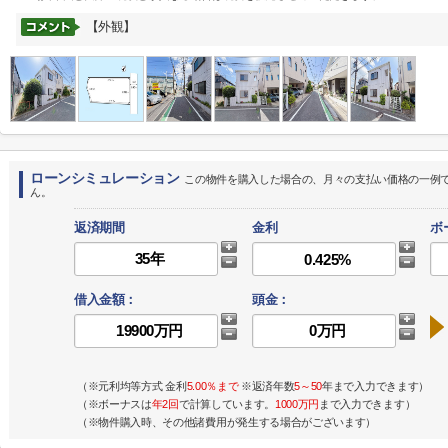
【外観】
ローンシミュレーション
この物件を購入した場合の、月々の支払い価格の一例
ん。
返済期間
金利
ボ
借入金額：
頭金：
（※元利均等方式 金利
5.00％まで
※返済年数
5～50
年まで入力できます）
（※ボーナスは
年2回
で計算しています。
1000万円
まで入力できます）
（※物件購入時、その他諸費用が発生する場合がございます）