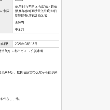
高度地区/準防火地域/高さ最高
上の制限
限度有/敷地面積最低限度有/日
影制限有/景観計画区域
古家有
件
更地渡
効期限
2026年08月18日
眺望良好
都市ガス
公営水道
徒歩約14分、世田谷線宮の坂駅から徒歩約
築条件なし、他。