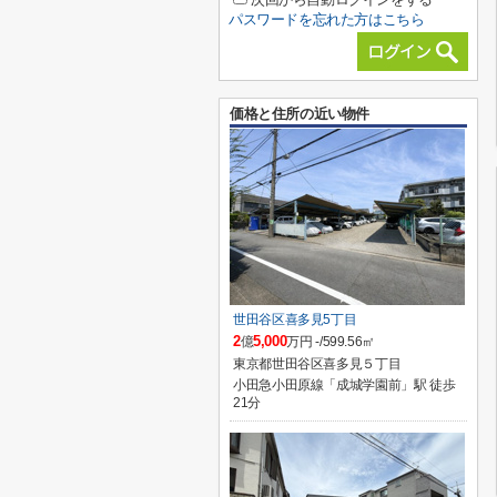
パスワードを忘れた方はこちら
価格と住所の近い物件
世田谷区喜多見5丁目
2
5,000
億
万円 -/599.56㎡
東京都世田谷区喜多見５丁目
小田急小田原線「成城学園前」駅 徒歩
21分