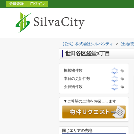
【公式】株式会社シルバシティ
>
(土地(
世田谷区経堂3丁目
掲載物件数
件
本日の更新件数
件
会員物件数
件
▼ご希望の土地をお探しします
同じエリアの売地