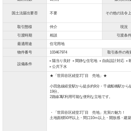
国土法届出要否
不要
その他の法令
取引態様
仲介
現況
引渡時期
相談
引渡条
最適用途
住宅用地
物件番号
103467974
取引条件の有
陽当り良好
閑静な住宅地
自由設計対応
設備条件
公共下水
★「世田谷区経堂3丁目 売地」★
小田急線経堂駅から徒歩約9分・千歳船橋駅から
19分。
2路線3駅利用可能な便利な立地です。
・「世田谷区経堂3丁目 売地」充実の魅力！
土地面積50坪以上・間口10ｍ以上・開放感・建