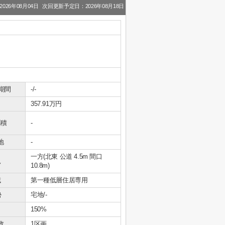
026年08月04日
次回更新予定日：2026年08月18日
期間
-/-
357.91万円
面積
-
地
-
一方(北東 公道 4.5m 間口
況
10.8m)
域
第一種低層住居専用
勢
宅地/-
150%
数
1区画