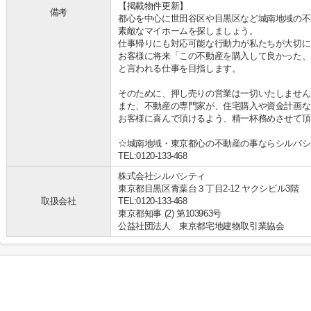
【掲載物件更新】
備考
都心を中心に世田谷区や目黒区など城南地域の不
素敵なマイホームを探しましょう。
仕事帰りにも対応可能な行動力が私たちが大切に
お客様に将来「この不動産を購入して良かった、
と言われる仕事を目指します。
そのために、押し売りの営業は一切いたしません
また、不動産の専門家が、住宅購入や資金計画な
お客様に喜んで頂けるよう、精一杯務めさせて頂
☆城南地域・東京都心の不動産の事ならシルバシ
TEL:0120-133-468
株式会社シルバシティ
東京都目黒区青葉台３丁目2-12 ヤクシビル3階
取扱会社
TEL:0120-133-468
東京都知事 (2) 第103963号
公益社団法人 東京都宅地建物取引業協会