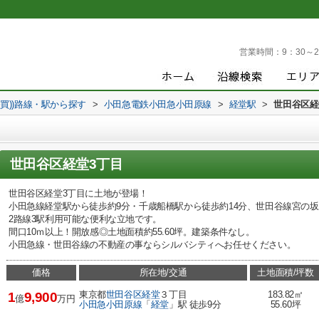
営業時間：
9：30～2
売買))路線・駅から探す
>
小田急電鉄小田急小田原線
>
経堂駅
>
世田谷区経
世田谷区経堂3丁目
世田谷区経堂3丁目に土地が登場！
小田急線経堂駅から徒歩約9分・千歳船橋駅から徒歩約14分、世田谷線宮の坂
2路線3駅利用可能な便利な立地です。
間口10ｍ以上！開放感◎土地面積約55.60坪。建築条件なし。
小田急線・世田谷線の不動産の事ならシルバシティへお任せください。
価格
所在地/交通
土地面積/坪数
東京都
世田谷区
経堂
３丁目
183.82㎡
1
9,900
億
万円
小田急小田原線
「
経堂
」駅 徒歩9分
55.60坪