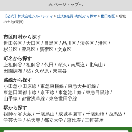
ページトップへ
【公式】株式会社シルバシティ
>
(土地(売買))地域から探す
>
世田谷区
>
成城
の土地(売買)
市区町村から探す
世田谷区
/
大田区
/
目黒区
/
品川区
/
渋谷区
/
港区
/
杉並区
/
豊島区
/
新宿区
/
文京区
町名から探す
上祖師谷
/
祖師谷
/
代田
/
深沢
/
南馬込
/
北烏山
/
田園調布
/
砧
/
久が原
/
東雪谷
路線から探す
小田急小田原線
/
東急東横線
/
東急大井町線
/
東急田園都市線
/
京王線
/
東急池上線
/
東急目黒線
/
山手線
/
都営浅草線
/
東急世田谷線
駅から探す
祖師ヶ谷大蔵
/
千歳烏山
/
成城学園前
/
千歳船橋
/
西馬込
/
学芸大学
/
祐天寺
/
都立大学
/
恵比寿
/
三軒茶屋