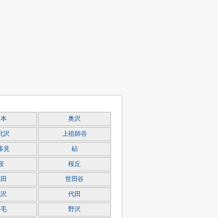
岡本
奥沢
北沢
上祖師谷
多見
砧
桜
桜丘
瀬田
世田谷
代沢
代田
野毛
野沢