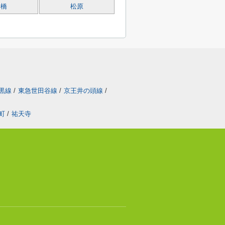
船橋
松原
黒線
/
東急世田谷線
/
京王井の頭線
/
町
/
祐天寺