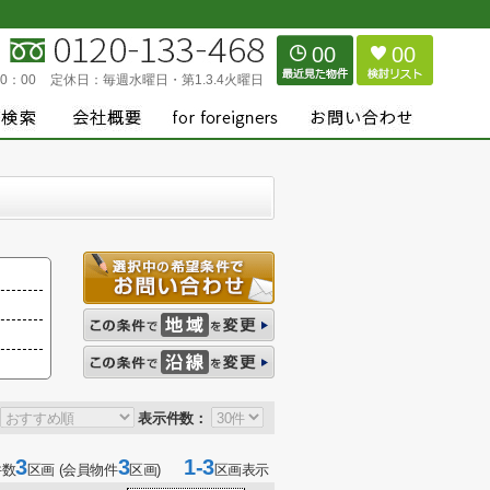
00
00
0：00
定休日：
毎週水曜日・第1.3.4火曜日
表示件数：
3
3
1-3
件数
区画 (会員物件
区画)
区画表示