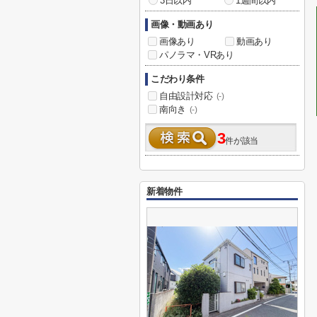
3日以内
1週間以内
画像・動画あり
画像あり
動画あり
パノラマ・VRあり
こだわり条件
自由設計対応
(-)
南向き
(-)
3
件が該当
新着物件