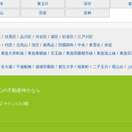
木
東玉川
深沢
山
宮坂
若林
区
/
目黒区
/
品川区
/
渋谷区
/
港区
/
杉並区
/
江戸川区
谷
/
代田
/
北烏山
/
深沢
/
南馬込
/
田園調布
/
中央
/
東雪谷
/
赤堤
東急大井町線
/
東急東横線
/
京王線
/
東急田園都市線
/
東急池上線
/
東急目
ヶ谷大蔵
/
千歳船橋
/
成城学園前
/
都立大学
/
桜新町
/
二子玉川
/
尾山台
/
上
心の不動産仲介なら
12 ヤクシビル3階