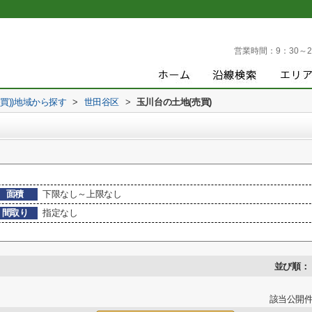
営業時間：
9：30～2
売買))地域から探す
>
世田谷区
>
玉川台の土地(売買)
面積
下限なし～上限なし
間取り
指定なし
並び順：
該当公開