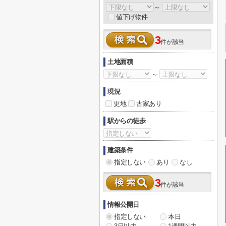
～
値下げ物件
3
件が該当
土地面積
～
現況
更地
古家あり
駅からの徒歩
建築条件
指定しない
あり
なし
3
件が該当
情報公開日
指定しない
本日