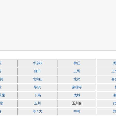
尻
宇奈根
梅丘
谷
鎌田
上馬
上
賀
北烏山
北沢
喜
堂
駒沢
豪徳寺
茶屋
下馬
成城
堂
玉川
玉川台
巻
等々力
中町