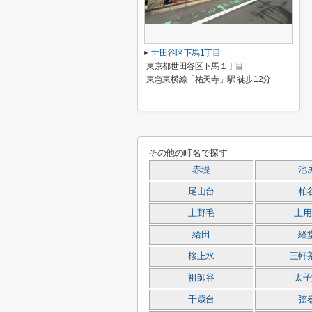
世田谷区下馬1丁目
東京都世田谷区下馬１丁目
東急東横線「祐天寺」駅 徒歩12分
-
その他の町名で探す
赤堤
池
尾山台
粕
上野毛
上用
給田
経
桜上水
三軒
祖師谷
太子
千歳台
弦