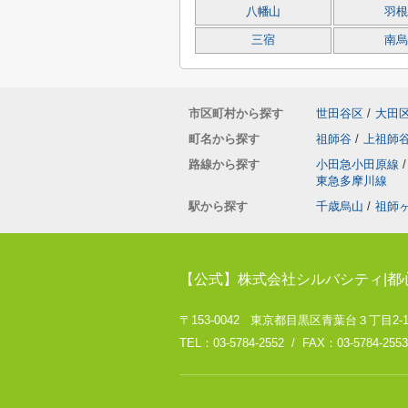
八幡山
羽根
三宿
南烏
市区町村から探す
世田谷区
/
大田
町名から探す
祖師谷
/
上祖師
路線から探す
小田急小田原線
/
東急多摩川線
駅から探す
千歳烏山
/
祖師
【公式】株式会社シルバシティ|都
〒153-0042 東京都目黒区青葉台３丁目2-
TEL：03-5784-2552 / FAX：03-5784-2553