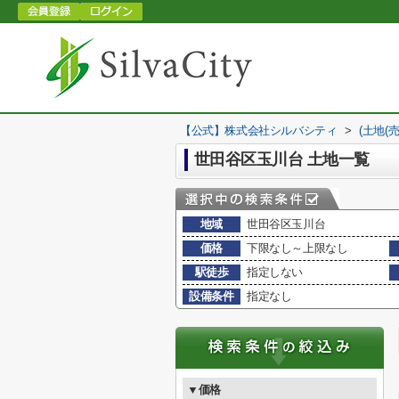
【公式】株式会社シルバシティ
>
(土地(
世田谷区玉川台 土地一覧
地域
世田谷区玉川台
価格
下限なし～上限なし
駅徒歩
指定しない
設備条件
指定なし
▼価格