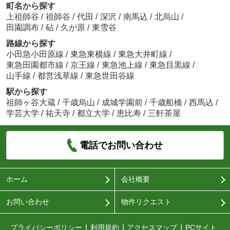
町名から探す
上祖師谷
/
祖師谷
/
代田
/
深沢
/
南馬込
/
北烏山
/
田園調布
/
砧
/
久が原
/
東雪谷
路線から探す
小田急小田原線
/
東急東横線
/
東急大井町線
/
東急田園都市線
/
京王線
/
東急池上線
/
東急目黒線
/
山手線
/
都営浅草線
/
東急世田谷線
駅から探す
祖師ヶ谷大蔵
/
千歳烏山
/
成城学園前
/
千歳船橋
/
西馬込
/
学芸大学
/
祐天寺
/
都立大学
/
恵比寿
/
三軒茶屋
電話でお問い合わせ
ホーム
会社概要
お問い合わせ
物件リクエスト
プライバシーポリシー
利用規約
アクセスマップ
PCサイト