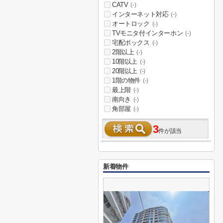
CATV
(-)
インターネット対応
(-)
オートロック
(-)
TVモニタ付インターホン
(-)
宅配ボックス
(-)
2階以上
(-)
10階以上
(-)
20階以上
(-)
1階の物件
(-)
最上階
(-)
南向き
(-)
角部屋
(-)
3
件が該当
新着物件