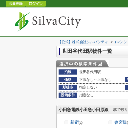
【公式】株式会社シルバシティ
>
(マンシ
世田谷代田駅物件一覧
沿線
世田谷代田駅
価格
下限なし～上限なし
駅徒歩
指定しない
設備条件
指定なし
小田急電鉄小田急小田原線
駅で絞り
新宿
参宮橋
(2)