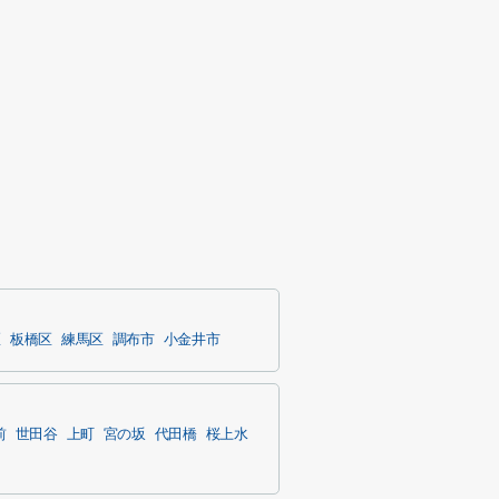
区
板橋区
練馬区
調布市
小金井市
前
世田谷
上町
宮の坂
代田橋
桜上水