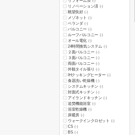
リフォーム済
(-)
リノベーション済
(-)
眺望良好
(-)
メゾネット
(-)
ベランダ
(-)
バルコニー
(-)
ルーフバルコニー
(-)
オール電化
(-)
24時間換気システム
(-)
２面バルコニー
(-)
３面バルコニー
(-)
両面バルコニー
(-)
外観タイル張り
(-)
IHクッキングヒーター
(-)
食器洗い乾燥機
(-)
システムキッチン
(-)
対面式キッチン
(-)
アイランドキッチン
(-)
追焚機能浴室
(-)
浴室乾燥機
(-)
床暖房
(-)
ウォークインクロゼット
(-)
CS
(-)
BS
(-)