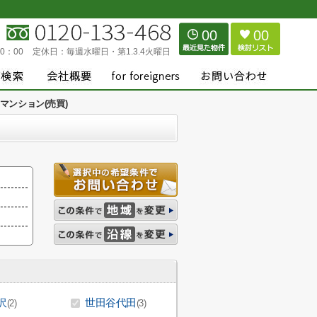
00
00
0：00
定休日：
毎週水曜日・第1.3.4火曜日
マンション(売買)
沢
世田谷代田
(2)
(3)