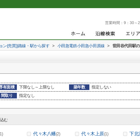
営業時間：
9：30～2
ョン(売買))路線・駅から探す
>
小田急電鉄小田急小田原線
>
世田谷代田駅の
専有面積
下限なし～上限なし
築年数
指定しない
間取り
指定なし
込む
代々木八幡
代々木上原
下北
(1)
(2)
(1)