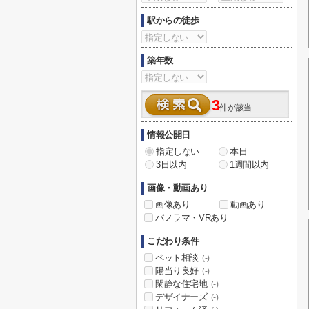
駅からの徒歩
築年数
3
件が該当
情報公開日
指定しない
本日
3日以内
1週間以内
画像・動画あり
画像あり
動画あり
パノラマ・VRあり
こだわり条件
ペット相談
(-)
陽当り良好
(-)
閑静な住宅地
(-)
デザイナーズ
(-)