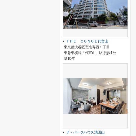
ＴＨＥ ＣＯＮＯＥ代官山
東京都渋谷区恵比寿西１丁目
東急東横線「代官山」駅 徒歩1分
築10年
ザ・パークハウス池田山