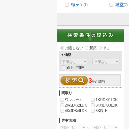
梅ヶ丘
経堂
(1)
(2)
指定しない
新築
中古
▼価格
～
値下げ物件
3
件が該当
間取り
ワンルーム
1K/1DK/1LDK
2K/2DK/2LDK
3K/3DK/3LDK
4K/4DK/4LDK
5K以上
専有面積
～