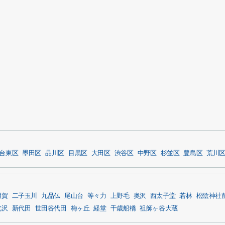
台東区
墨田区
品川区
目黒区
大田区
渋谷区
中野区
杉並区
豊島区
荒川
用賀
二子玉川
九品仏
尾山台
等々力
上野毛
奥沢
西太子堂
若林
松陰神社
北沢
新代田
世田谷代田
梅ヶ丘
経堂
千歳船橋
祖師ヶ谷大蔵