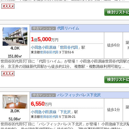
代田リハイム
中古マンション
1
5,000
億
万円
築
徒歩6分
小田急小田原線
「
世田谷代田
」駅
4LDK
東京都
世田谷区
代田
３丁目51-6
151.80㎡
世田谷区代田3丁目に「代田リハイム」が登場！ 小田急小田原線世田谷代田駅
分、京王井の頭線新代田駅から徒歩約11分。 複数駅・複数路線利用可能な...
パシフィックパレス下北沢
中古マンション
6,550
万円
築
徒歩1分
2LDK
小田急小田原線
「
下北沢
」駅
東京都
世田谷区
代田
５丁目35-21
51.08㎡
世田谷区代田5丁目に「パシフィックパレス下北沢」が登場！ 小田急線下北沢