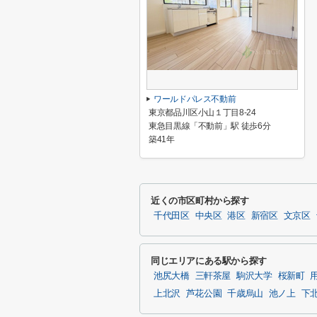
ワールドパレス不動前
東京都品川区小山１丁目8-24
東急目黒線「不動前」駅 徒歩6分
築41年
近くの市区町村から探す
千代田区
中央区
港区
新宿区
文京区
同じエリアにある駅から探す
池尻大橋
三軒茶屋
駒沢大学
桜新町
上北沢
芦花公園
千歳烏山
池ノ上
下