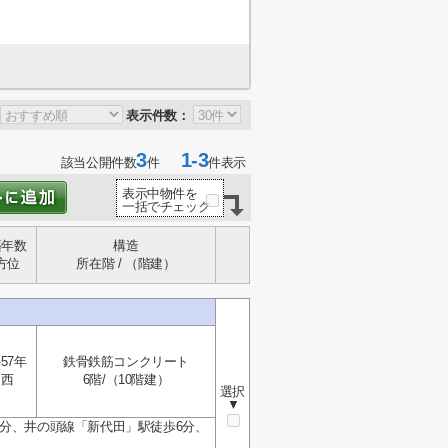
表示件数：
3
1-3
該当公開件数
件
件表示
表示中物件を
一括でチェック
築年数
構造
方位
所在階 / （階建）
57年
鉄骨鉄筋コンクリート
西
6階/（10階建）
選択
▼
2分、井の頭線「新代田」駅徒歩6分、