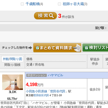
千歳船橋
祖師ヶ谷大蔵
(4)
(3)
3
件が該当
並び順：
外観
/
間取り図
価格
駅徒歩
停歩
交通 / 所在地
間取り/面積
ハヤマビル
中古マンション
4,198
万円
築
徒歩2分
小田急小田原線
「
世田谷代田
」駅
3LDK
東京都
世田谷区
代田
４丁目1-18
66.79㎡
世田谷区代田4丁目に「ハヤマビル」が登場！ 小田急線「世田谷代田」駅徒歩
井の頭線「下北沢」駅徒歩10分の好立地！ 2路線3駅利用可能！通勤・通学...