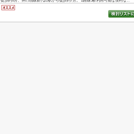
徒歩約8分、井の頭線新代田駅から徒歩約7分。 2路線3駅利用可能な便利な...