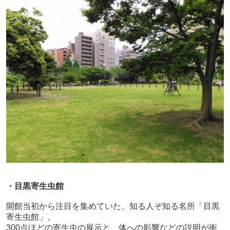
・目黒寄生虫館
開館当初から注目を集めていた、知る人ぞ知る名所「目黒
寄生虫館」。
300
点ほどの寄生虫の展示と、体への影響などの説明が衝