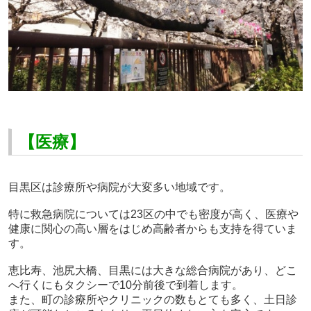
【医療】
目黒区は診療所や病院が大変多い地域です。
特に救急病院については
23
区の中でも密度が高く、医療や
健康に関心の高い層をはじめ高齢者からも支持を得ていま
す。
恵比寿、池尻大橋、目黒には大きな総合病院があり、どこ
へ行くにもタクシーで
10
分前後で到着します。
また、町の診療所やクリニックの数もとても多く、土日診