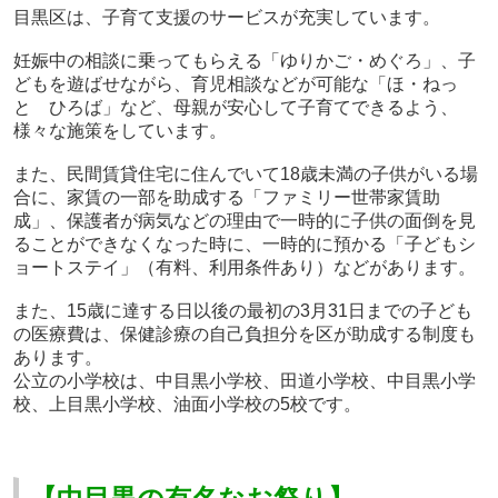
目黒区は、子育て支援のサービスが充実しています。
妊娠中の相談に乗ってもらえる「ゆりかご・めぐろ」、子
どもを遊ばせながら、育児相談などが可能な「ほ・ねっ
と ひろば」など、母親が安心して子育てできるよう、
様々な施策をしています。
また、民間賃貸住宅に住んでいて
18
歳未満の子供がいる場
合に、家賃の一部を助成する「ファミリー世帯家賃助
成」、保護者が病気などの理由で一時的に子供の面倒を見
ることができなくなった時に、一時的に預かる「子どもシ
ョートステイ」（有料、利用条件あり）などがあります。
また、
15
歳に達する日以後の最初の
3
月
31
日までの子ども
の医療費は、保健診療の自己負担分を区が助成する制度も
あります。
公立の小学校は、中目黒小学校、田道小学校、中目黒小学
校、上目黒小学校、油面小学校の
5
校です。