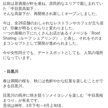
以前は居酒屋が軒を連ね、庶民的なエリアで親しまれてい
た「中目黒高架下」。
そんな高架下が、再開発され新しくオープンしました。
今は、全
28
店舗のおしゃれなレストランやカフェが立ち並
び、印象が明るくがらりと変わりました。
一つの屋根の下にたくさんお店があるイメージを「
Roof
Sharing
（ルーフ シェアリング）」と表し、それをそのま
まコンセプトとして開発が進められました。
今や女性同士でも、デートスポットとしても、人気の場所
になっています。
・目黒川
春は満開の桜を、秋には色鮮やかな紅葉を楽しむことがで
きる目黒川。
目黒川の両岸に咲き競うソメイヨシノを楽しむ「中目黒桜
まつり」が有名です。
見頃は例年、
3
月下旬～
4
月上旬頃。