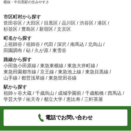
横線・中目黒駅の住みやすさ
市区町村から探す
世田谷区
/
大田区
/
目黒区
/
品川区
/
渋谷区
/
港区
/
杉並区
/
豊島区
/
新宿区
/
文京区
町名から探す
上祖師谷
/
祖師谷
/
代田
/
深沢
/
南馬込
/
北烏山
/
田園調布
/
砧
/
久が原
/
東雪谷
路線から探す
小田急小田原線
/
東急東横線
/
東急大井町線
/
東急田園都市線
/
京王線
/
東急池上線
/
東急目黒線
/
山手線
/
都営浅草線
/
東急世田谷線
駅から探す
祖師ヶ谷大蔵
/
千歳烏山
/
成城学園前
/
千歳船橋
/
西馬込
/
学芸大学
/
祐天寺
/
都立大学
/
恵比寿
/
三軒茶屋
電話でお問い合わせ