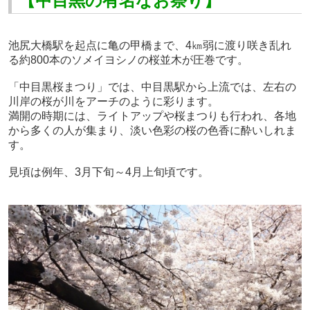
【中目黒の有名なお祭り】
池尻大橋駅を起点に亀の甲橋まで、
4
㎞弱に渡り咲き乱れ
る約
800
本のソメイヨシノの桜並木が圧巻です。
「中目黒桜まつり」では、中目黒駅から上流では、左右の
川岸の桜が川をアーチのように彩ります。
満開の時期には、ライトアップや桜まつりも行われ、各地
から多くの人が集まり、淡い色彩の桜の色香に酔いしれま
す。
見頃は例年、
3
月下旬～
4
月上旬頃です。