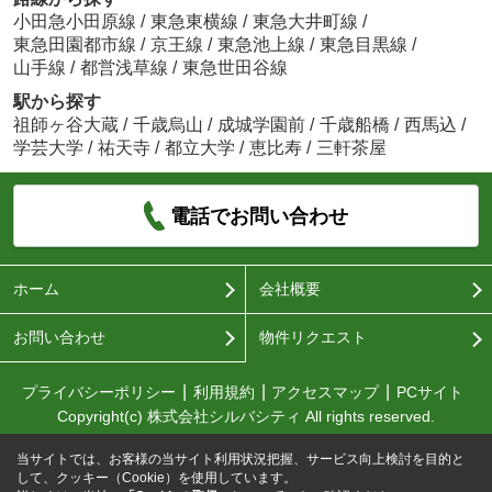
小田急小田原線
/
東急東横線
/
東急大井町線
/
東急田園都市線
/
京王線
/
東急池上線
/
東急目黒線
/
山手線
/
都営浅草線
/
東急世田谷線
駅から探す
祖師ヶ谷大蔵
/
千歳烏山
/
成城学園前
/
千歳船橋
/
西馬込
/
学芸大学
/
祐天寺
/
都立大学
/
恵比寿
/
三軒茶屋
電話でお問い合わせ
ホーム
会社概要
お問い合わせ
物件リクエスト
プライバシーポリシー
利用規約
アクセスマップ
PCサイト
Copyright(c) 株式会社シルバシティ All rights reserved.
当サイトでは、お客様の当サイト利用状況把握、サービス向上検討を目的と
して、クッキー（Cookie）を使用しています。