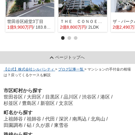
世田谷区経堂3丁目
ＴＨＥ ＣＯＮＯＥ代官山
1億9,900万円
/ 183.82㎡
2億8,800万円
/ 2LDK
2億2,490
ページトップへ
【公式】株式会社シルバシティ
>
ブログ記事一覧
>
マンションの手付金の相場
は？戻ってくるケースも解説
市区町村から探す
世田谷区
/
大田区
/
目黒区
/
品川区
/
渋谷区
/
港区
/
杉並区
/
豊島区
/
新宿区
/
文京区
町名から探す
上祖師谷
/
祖師谷
/
代田
/
深沢
/
南馬込
/
北烏山
/
田園調布
/
砧
/
久が原
/
東雪谷
路線から探す