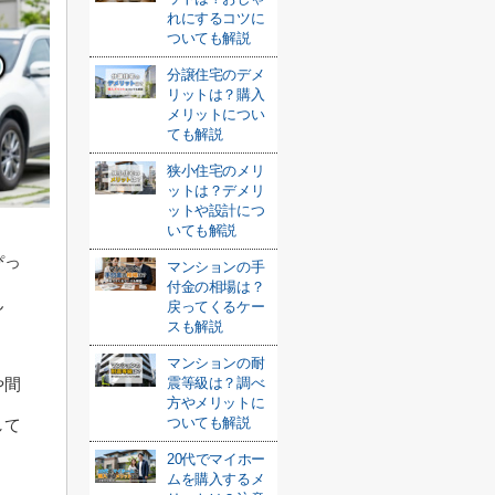
れにするコツに
ついても解説
分譲住宅のデメ
リットは？購入
メリットについ
ても解説
狭小住宅のメリ
ットは？デメリ
ットや設計につ
いても解説
ぴっ
マンションの手
付金の相場は？
ん
戻ってくるケー
スも解説
マンションの耐
や間
震等級は？調べ
方やメリットに
ついても解説
して
20代でマイホー
ムを購入するメ