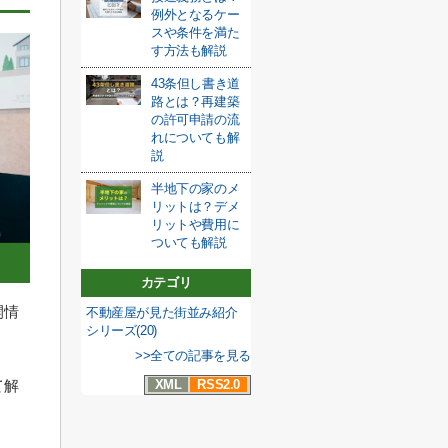
例外となるケー
スや条件を満た
す方法も解説
43条但し書き道
路とは？再建築
の許可申請の流
れについても解
説
半地下の家のメ
リットは？デメ
リットや費用に
ついても解説
カテゴリ
開情
不動産屋が見た街並み紹介
シリーズ(20)
>>全ての記事を見る
XML
RSS2.0
て解