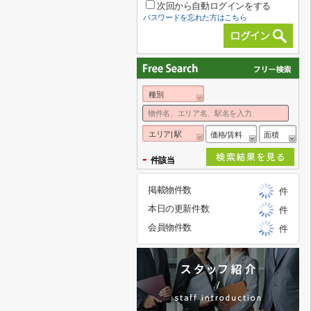
次回から自動ログインをする
パスワードを忘れた方はこちら
種別
エリア| 駅
価格/賃料
面積
-
件該当
掲載物件数
件
本日の更新件数
件
会員物件数
件