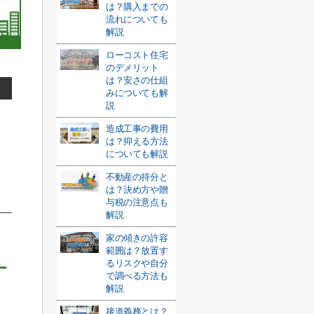
は？購入までの
流れについても
解説
ローコスト住宅
のデメリット
は？安さの仕組
みについても解
説
造成工事の費用
は？抑える方法
についても解説
不動産の持分と
は？決め方や贈
与税の注意点も
解説
家の傾きの許容
範囲は？放置す
るリスクや自分
す
で調べる方法も
解説
接道義務とは？