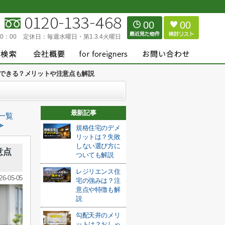
00
00
0：00
定休日：
毎週水曜日・第1.3.4火曜日
できる？メリットや注意点も解説
最新記事
一覧
≫
規格住宅のデメ
リットは？失敗
しない選び方に
意点
ついても解説
レジリエンス住
26-05-05
宅の強みは？注
意点や特徴も解
説
勾配天井のメリ
ットは？おしゃ