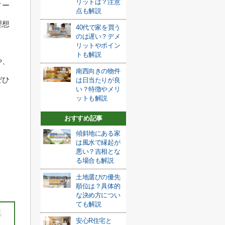
リットは？注意
メー
点も解説
理想
40代で家を買う
のは遅い？デメ
リットやポイン
トも解説
や、
南西向きの物件
ぜひ
は日当たりが良
い？特徴やメリ
ットも解説
おすすめ記事
傾斜地にある家
は風水で縁起が
悪い？吉相とな
る場合も解説
土地選びの優先
順位は？具体的
な決め方につい
ても解説
安心R住宅と