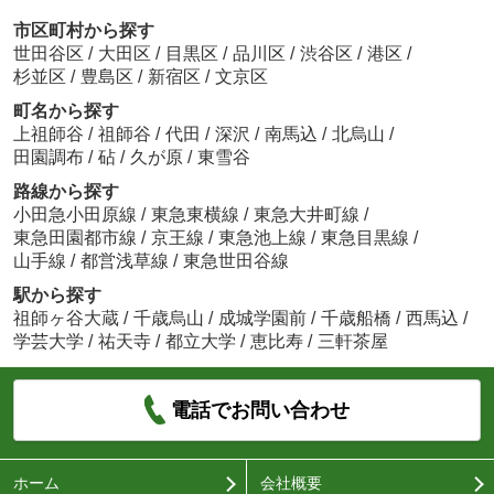
市区町村から探す
世田谷区
/
大田区
/
目黒区
/
品川区
/
渋谷区
/
港区
/
杉並区
/
豊島区
/
新宿区
/
文京区
町名から探す
上祖師谷
/
祖師谷
/
代田
/
深沢
/
南馬込
/
北烏山
/
田園調布
/
砧
/
久が原
/
東雪谷
路線から探す
小田急小田原線
/
東急東横線
/
東急大井町線
/
東急田園都市線
/
京王線
/
東急池上線
/
東急目黒線
/
山手線
/
都営浅草線
/
東急世田谷線
駅から探す
祖師ヶ谷大蔵
/
千歳烏山
/
成城学園前
/
千歳船橋
/
西馬込
/
学芸大学
/
祐天寺
/
都立大学
/
恵比寿
/
三軒茶屋
電話でお問い合わせ
ホーム
会社概要