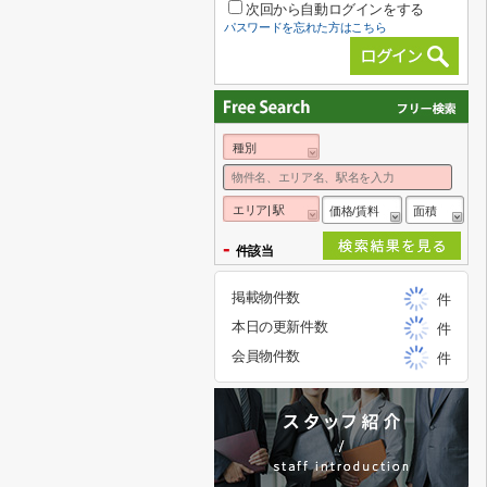
次回から自動ログインをする
パスワードを忘れた方はこちら
種別
エリア| 駅
価格/賃料
面積
-
件該当
掲載物件数
件
本日の更新件数
件
会員物件数
件