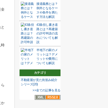
接道義務とは？
例外となるケー
産全
スや条件を満た
す方法も解説
43条但し書き道
合と
路とは？再建築
の許可申請の流
れについても解
説
入時
半地下の家のメ
リットは？デメ
リットや費用に
ついても解説
カテゴリ
不動産屋が見た街並み紹介
シリーズ(20)
くら
>>全ての記事を見る
XML
RSS2.0
にか