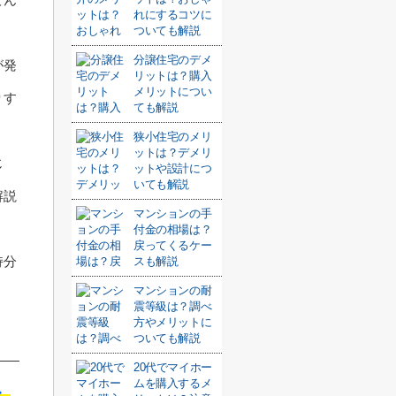
れにするコツに
ついても解説
分譲住宅のデメ
が発
リットは？購入
メリットについ
りす
ても解説
狭小住宅のメリ
ットは？デメリ
じ
ットや設計につ
いても解説
解説
マンションの手
付金の相場は？
戻ってくるケー
持分
スも解説
マンションの耐
震等級は？調べ
方やメリットに
ついても解説
20代でマイホー
ムを購入するメ
む