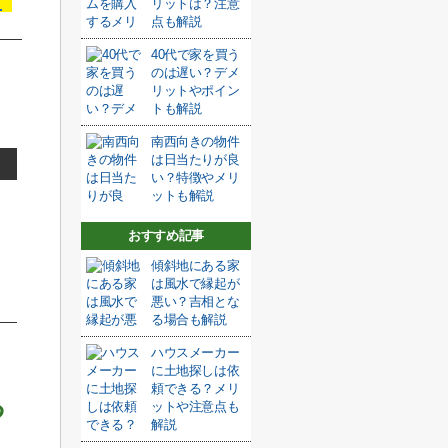
リットは？注意
点も解説
40代で家を買う
のは遅い？デメ
リットやポイン
トも解説
南西向きの物件
は日当たりが良
い？特徴やメリ
ットも解説
おすすめ記事
傾斜地にある家
は風水で縁起が
悪い？吉相とな
る場合も解説
ハウスメーカー
に土地探しは依
頼できる？メリ
る
ットや注意点も
解説