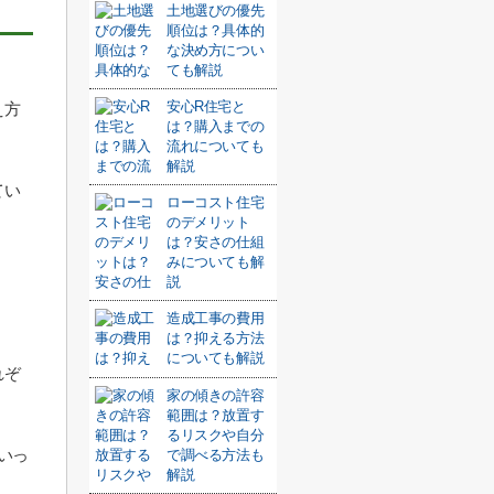
土地選びの優先
順位は？具体的
な決め方につい
ても解説
安心R住宅と
え方
は？購入までの
流れについても
解説
てい
ローコスト住宅
のデメリット
は？安さの仕組
みについても解
説
造成工事の費用
は？抑える方法
についても解説
れぞ
家の傾きの許容
範囲は？放置す
るリスクや自分
いっ
で調べる方法も
解説