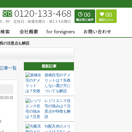
00
00
0：00
定休日：
毎週水曜日・第1.3.4火曜日
税の注意点も解説
最新記事
記事一覧
規格住宅のデメ
リットは？失敗
しない選び方に
ついても解説
26-03-31
レジリエンス住
宅の強みは？注
意点や特徴も解
説
の
勾配天井のメリ
せん
ットは？おしゃ