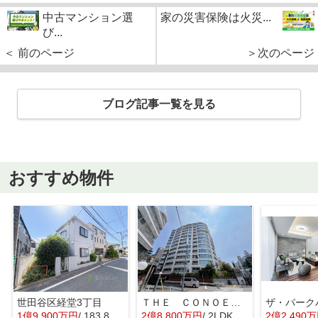
中古マンション選
家の災害保険は火災...
び...
＜ 前のページ
＞次のページ
ブログ記事一覧を見る
おすすめ物件
世田谷区経堂3丁目
ＴＨＥ ＣＯＮＯＥ代官山
1億9,900万円
/ 183.82㎡
2億8,800万円
/ 2LDK
2億2,490