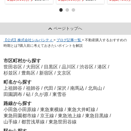
ページトップへ
【公式】株式会社シルバシティ
>
ブログ記事一覧
>
不動産購入するおすすめの
時期とは?購入前に考えておきたいポイントを解説
市区町村から探す
世田谷区
/
大田区
/
目黒区
/
品川区
/
渋谷区
/
港区
/
杉並区
/
豊島区
/
新宿区
/
文京区
町名から探す
上祖師谷
/
祖師谷
/
代田
/
深沢
/
南馬込
/
北烏山
/
田園調布
/
砧
/
久が原
/
東雪谷
路線から探す
小田急小田原線
/
東急東横線
/
東急大井町線
/
東急田園都市線
/
京王線
/
東急池上線
/
東急目黒線
/
山手線
/
都営浅草線
/
東急世田谷線
駅から探す