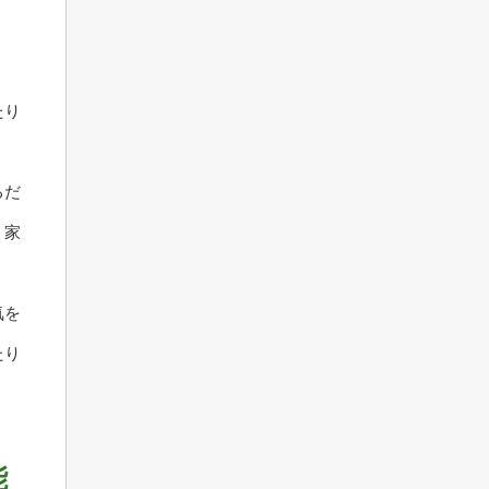
たり
るだ
、家
気を
たり
能