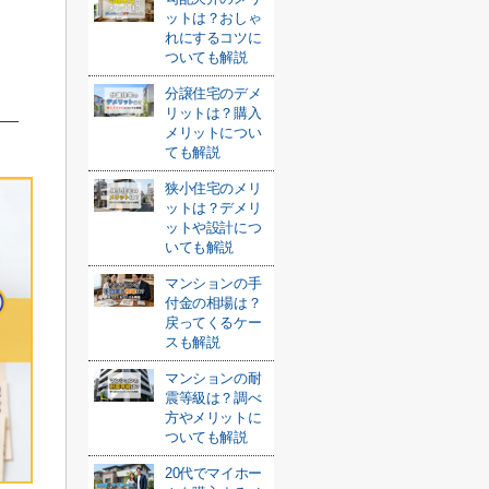
ットは？おしゃ
れにするコツに
ついても解説
分譲住宅のデメ
リットは？購入
メリットについ
ても解説
狭小住宅のメリ
ットは？デメリ
ットや設計につ
いても解説
マンションの手
付金の相場は？
戻ってくるケー
スも解説
マンションの耐
震等級は？調べ
方やメリットに
ついても解説
20代でマイホー