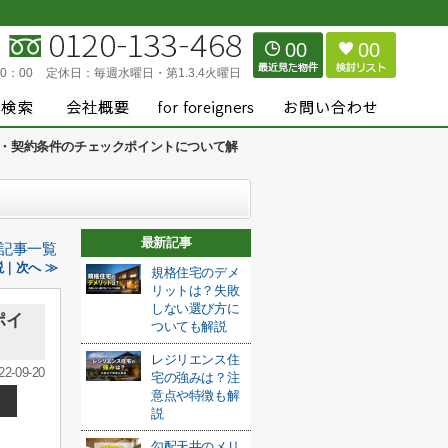
00
00
0：00
定休日：
毎週水曜日・第1.3.4火曜日
・契約条件のチェックポイントについて解
最新記事
記事一覧
｜次へ ≫
規格住宅のデメ
リットは？失敗
しない選び方に
ポイ
ついても解説
レジリエンス住
22-09-20
宅の強みは？注
意点や特徴も解
説
勾配天井のメリ