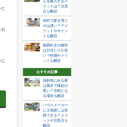
ムを購入するメ
リットは？注意
いと
点も解説
40代で家を買う
のは遅い？デメ
にお
リットやポイン
トも解説
南西向きの物件
は日当たりが良
い？特徴やメリ
件に
ットも解説
おすすめ記事
傾斜地にある家
は風水で縁起が
悪い？吉相とな
る場合も解説
ハウスメーカー
に土地探しは依
頼できる？メリ
ットや注意点も
解説