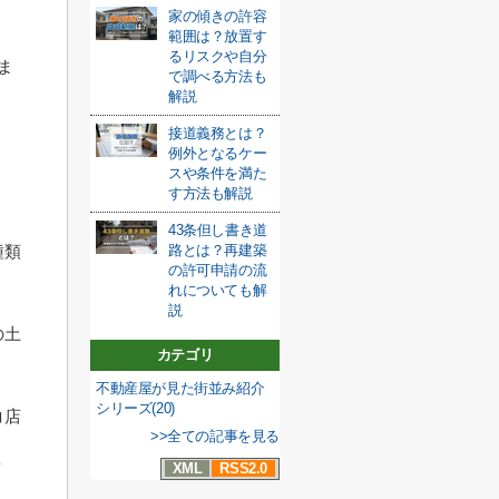
家の傾きの許容
範囲は？放置す
るリスクや自分
ま
で調べる方法も
解説
接道義務とは？
例外となるケー
スや条件を満た
す方法も解説
43条但し書き道
路とは？再建築
種類
の許可申請の流
れについても解
説
の土
カテゴリ
不動産屋が見た街並み紹介
シリーズ(20)
コ店
>>全ての記事を見る
ょ
XML
RSS2.0