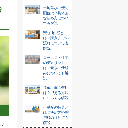
お
土地選びの優先
順位は？具体的
な決め方につい
ても解説
安心R住宅と
は？購入までの
流れについても
解説
ローコスト住宅
のデメリット
は？安さの仕組
みについても解
説
造成工事の費用
は？抑える方法
についても解説
不動産の持分と
は？決め方や贈
与税の注意点も
解説
もチ