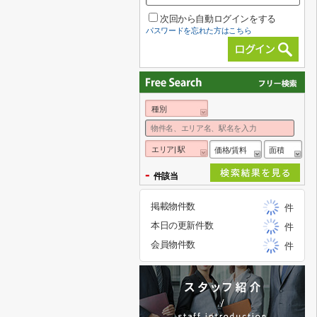
次回から自動ログインをする
パスワードを忘れた方はこちら
種別
エリア| 駅
価格/賃料
面積
-
件該当
掲載物件数
件
本日の更新件数
件
会員物件数
件