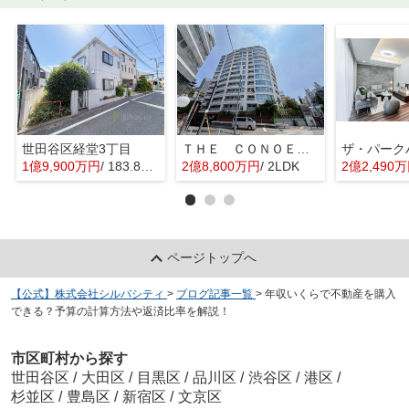
世田谷区経堂3丁目
ＴＨＥ ＣＯＮＯＥ代官山
1億9,900万円
/ 183.82㎡
2億8,800万円
/ 2LDK
2億2,490
ページトップへ
【公式】株式会社シルバシティ
>
ブログ記事一覧
>
年収いくらで不動産を購入
できる？予算の計算方法や返済比率を解説！
市区町村から探す
世田谷区
/
大田区
/
目黒区
/
品川区
/
渋谷区
/
港区
/
杉並区
/
豊島区
/
新宿区
/
文京区